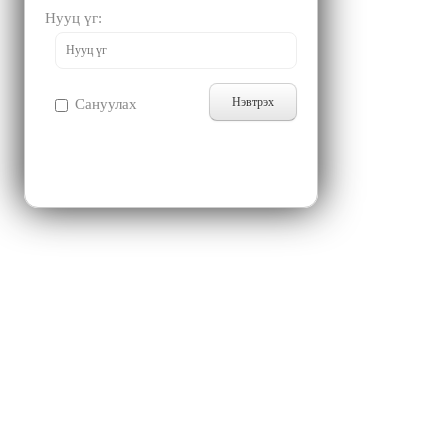
Нууц үг
Сануулах